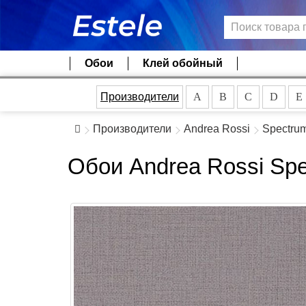
Обои
Клей обойный
Производители
A
B
C
D
E
Производители
Andrea Rossi
Spectru
Обои Andrea Rossi Spe