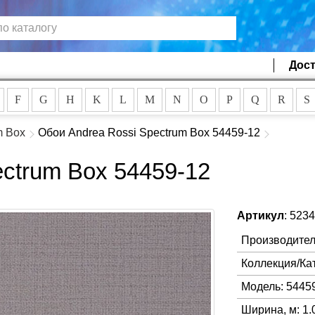
Дост
F
G
H
K
L
M
N
O
P
Q
R
S
m Box
Обои Andrea Rossi Spectrum Box 54459-12
ctrum Box 54459-12
Артикул
: 523
Производител
Коллекция/Ка
Модель: 5445
Ширина, м: 1.