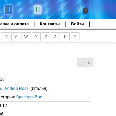
0
авка и оплата
Контакты
Войти
T
V
W
Y
Z
А
И
П
438
ь:
Andrea Rossi
(Италия)
тегория:
Spectrum Box
9-12
06