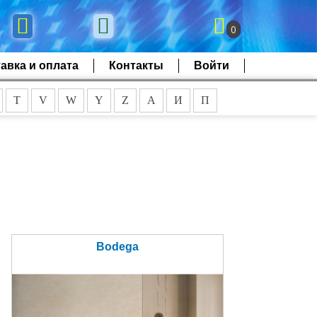
0
авка и оплата
Контакты
Войти
T
V
W
Y
Z
А
И
П
Bodega