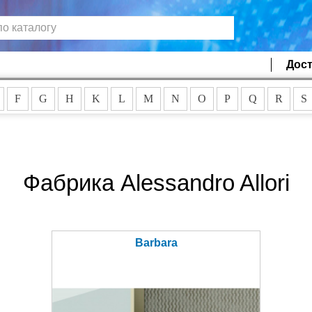
Дост
F
G
H
K
L
M
N
O
P
Q
R
S
Фабрика Alessandro Allori
Barbara