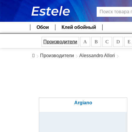
Обои
Клей обойный
Производители
A
B
C
D
E
Производители
Alessandro Allori
Argiano