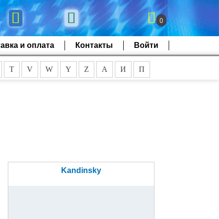
0
авка и оплата
Контакты
Войти
T
V
W
Y
Z
А
И
П
Kandinsky