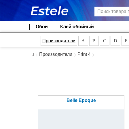
Обои
Клей обойный
Производители
A
B
C
D
E
Производители
Print 4
Belle Epoque