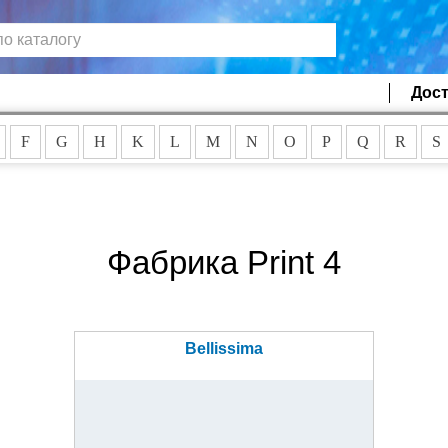
Дост
F
G
H
K
L
M
N
O
P
Q
R
S
Фабрика Print 4
Bellissima