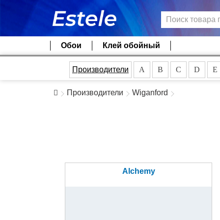
Обои
Клей обойный
Производители
A
B
C
D
E
Производители
Wiganford
Alchemy