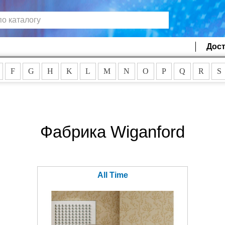
Дост
F
G
H
K
L
M
N
O
P
Q
R
S
Фабрика Wiganford
All Time