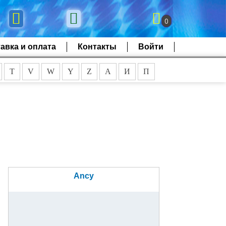
0
авка и оплата
Контакты
Войти
T
V
W
Y
Z
А
И
П
Ancy