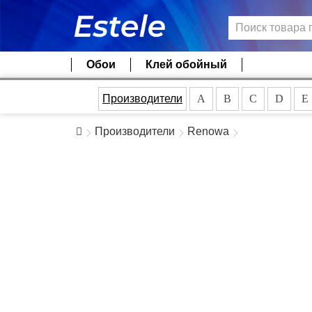
Обои
Клей обойный
Производители
A
B
C
D
E
Производители
Renowa