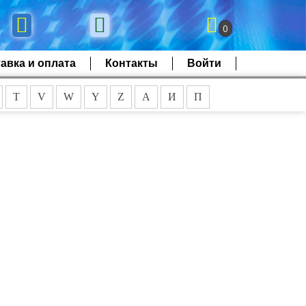
0
авка и оплата
Контакты
Войти
T
V
W
Y
Z
А
И
П