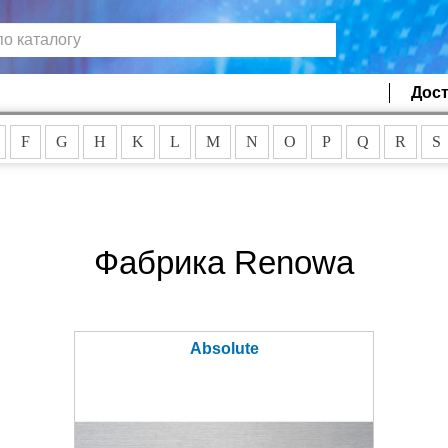
Дост
F
G
H
K
L
M
N
O
P
Q
R
S
Фабрика Renowa
Absolute