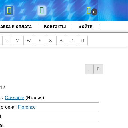
0
авка и оплата
Контакты
Войти
T
V
W
Y
Z
А
И
П
512
ь:
Cassanie
(Италия)
тегория:
Florence
4
06