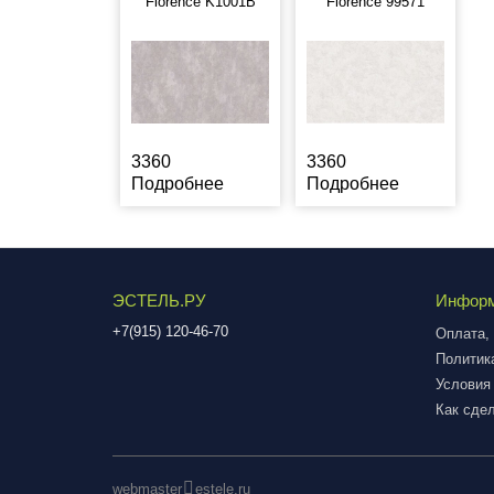
Florence K1001B
Florence 99571
3360
3360
Подробнее
Подробнее
ЭСТЕЛЬ.РУ
Инфор
+7(915) 120-46-70
Оплата, 
Политик
Условия
Как сдел
webmaster
estele.ru