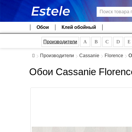
Обои
Клей обойный
Производители
A
B
C
D
E
Производители
Cassanie
Florence
О
Обои Cassanie Florenc