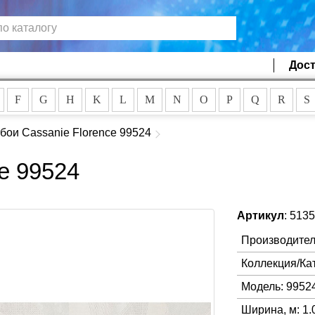
Дост
F
G
H
K
L
M
N
O
P
Q
R
S
бои Cassanie Florence 99524
e 99524
Артикул
: 513
Производител
Коллекция/Ка
Модель: 9952
Ширина, м: 1.