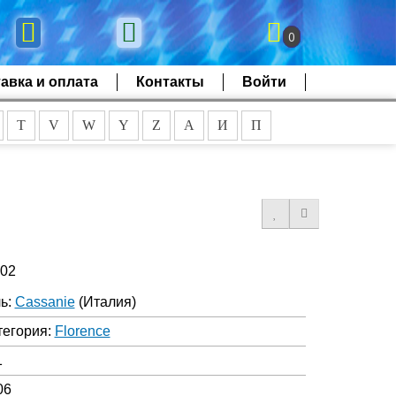
0
авка и оплата
Контакты
Войти
T
V
W
Y
Z
А
И
П
502
ь:
Cassanie
(Италия)
тегория:
Florence
1
06