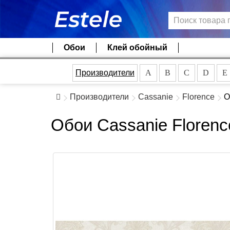
Обои
Клей обойный
Производители
A
B
C
D
E
Производители
Cassanie
Florence
О
Обои Cassanie Florenc