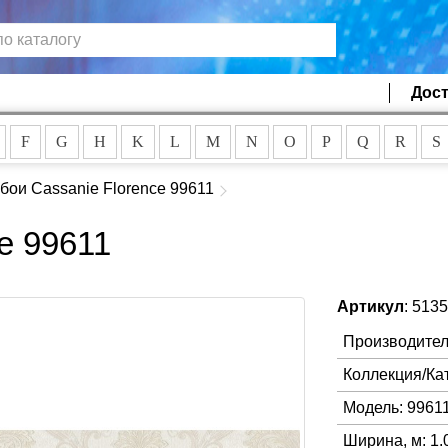
Дост
F
G
H
K
L
M
N
O
P
Q
R
S
бои Cassanie Florence 99611
e 99611
Артикул
: 513
Производител
Коллекция/Ка
Модель: 9961
Ширина, м: 1.