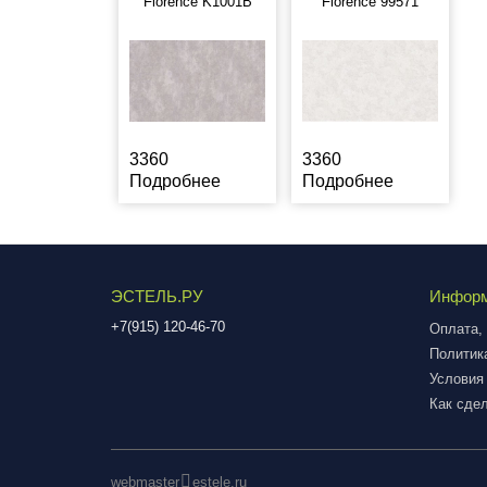
Florence K1001B
Florence 99571
3360
3360
Подробнее
Подробнее
ЭСТЕЛЬ.РУ
Инфор
+7(915) 120-46-70
Оплата, 
Политик
Условия
Как сдел
webmaster
estele.ru