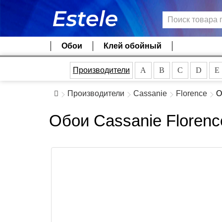
Обои
Клей обойный
Производители
A
B
C
D
E
Производители
Cassanie
Florence
О
Обои Cassanie Floren