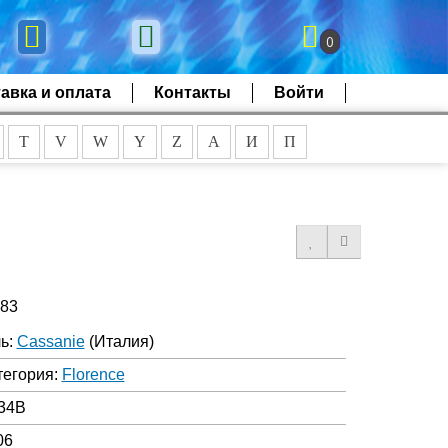
0
авка и оплата
Контакты
Войти
T
V
W
Y
Z
А
И
П
483
ь:
Cassanie
(Италия)
тегория:
Florence
34B
06