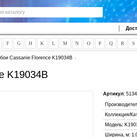
Дост
F
G
H
K
L
M
N
O
P
Q
R
S
бои Cassanie Florence K19034B
ce K19034B
Артикул
: 513
Производител
Коллекция/Ка
Модель: K190
Ширина, м: 1.