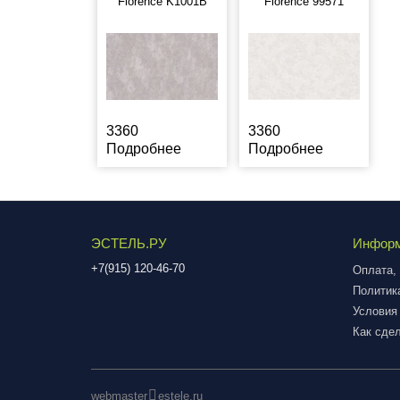
Florence K1001B
Florence 99571
3360
3360
Подробнее
Подробнее
ЭСТЕЛЬ.РУ
Инфор
+7(915) 120-46-70
Оплата, 
Политик
Условия
Как сдел
webmaster
estele.ru