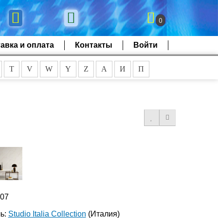
0
авка и оплата
Контакты
Войти
T
V
W
Y
Z
А
И
П
007
ь:
Studio Italia Collection
(Италия)