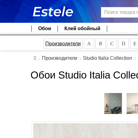
Обои
Клей обойный
Производители
A
B
C
D
E
Производители
Studio Italia Collection
Обои Studio Italia Colle