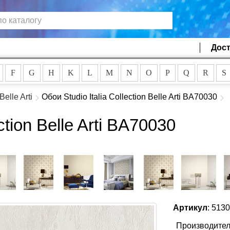
Дост
F
G
H
K
L
M
N
O
P
Q
R
S
Belle Arti
Обои Studio Italia Collection Belle Arti BA70030
ction Belle Arti BA70030
Артикул
: 513
Производител