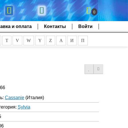
0
авка и оплата
Контакты
Войти
T
V
W
Y
Z
А
И
П
466
ь:
Cassanie
(Италия)
тегория:
Sylvia
5
06