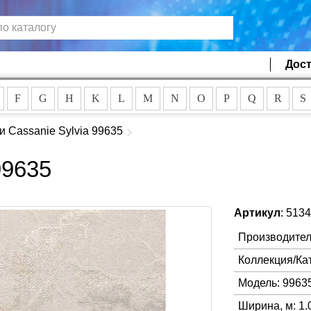
Дост
F
G
H
K
L
M
N
O
P
Q
R
S
и Cassanie Sylvia 99635
99635
Артикул
: 513
Производител
Коллекция/Ка
Модель: 9963
Ширина, м: 1.