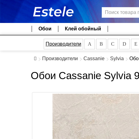
Обои
Клей обойный
Производители
A
B
C
D
E
Производители
Cassanie
Sylvia
Обо
Обои Cassanie Sylvia 