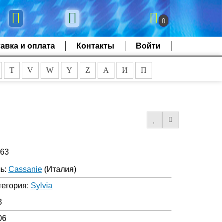
0
авка и оплата
Контакты
Войти
T
V
W
Y
Z
А
И
П
463
ь:
Cassanie
(Италия)
тегория:
Sylvia
3
06