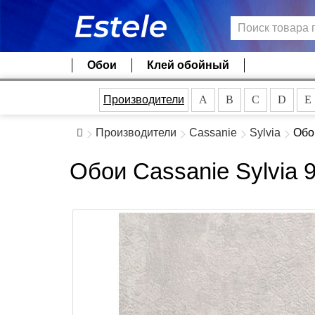
Обои
Клей обойный
Производители
A
B
C
D
E
Производители
Cassanie
Sylvia
Обо
Обои Cassanie Sylvia 