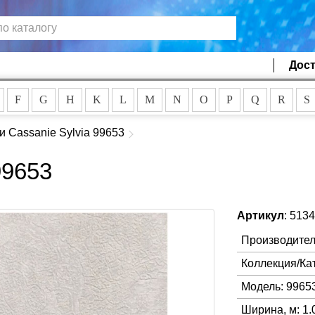
Дост
F
G
H
K
L
M
N
O
P
Q
R
S
и Cassanie Sylvia 99653
99653
Артикул
: 513
Производител
Коллекция/Ка
Модель: 9965
Ширина, м: 1.