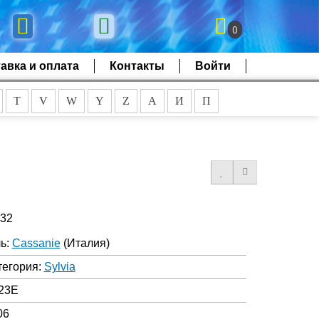
0
авка и оплата
Контакты
Войти
T
V
W
Y
Z
А
И
П
432
ь:
Cassanie
(Италия)
тегория:
Sylvia
23E
06