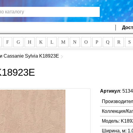
Дост
F
G
H
K
L
M
N
O
P
Q
R
S
и Cassanie Sylvia K18923E
 K18923E
Артикул
: 513
Производител
Коллекция/Ка
Модель: K189
Ширина, м: 1.