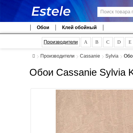
Обои
Клей обойный
Производители
A
B
C
D
E
Производители
Cassanie
Sylvia
Обо
Обои Cassanie Sylvia