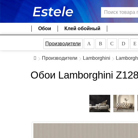
Обои
Клей обойный
Производители
A
B
C
D
E
Производители
Lamborghini
Lamborghi
Обои Lamborghini Z12