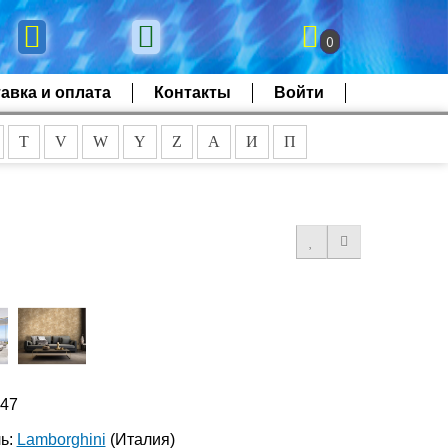
0
авка и оплата
Контакты
Войти
T
V
W
Y
Z
А
И
П
347
ь:
Lamborghini
(Италия)