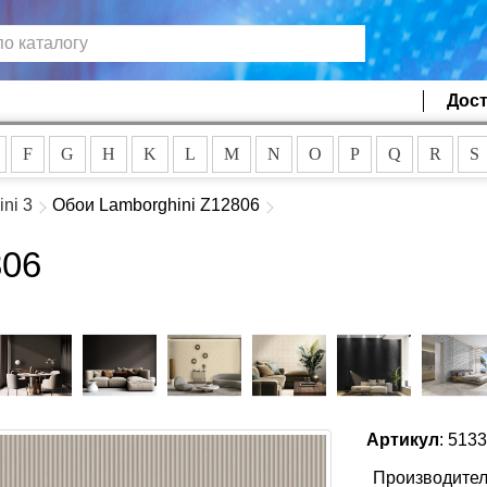
Дост
F
G
H
K
L
M
N
O
P
Q
R
S
ni 3
Обои Lamborghini Z12806
806
Артикул
: 513
Производител