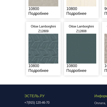
10800
10800
9
Подробнее
Подробнее
П
Обои Lamborghini
Обои Lamborghini
Z12809
Z12808
10800
10800
1
Подробнее
Подробнее
П
ЭСТЕЛЬ.РУ
Инфор
+7(915) 120-46-70
Оплата, 