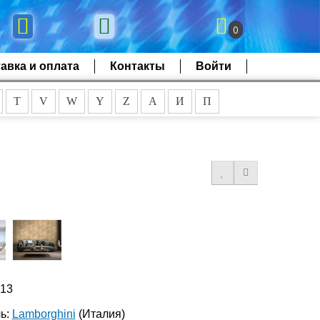
0
авка и оплата
Контакты
Войти
T
V
W
Y
Z
А
И
П
313
ь:
Lamborghini
(Италия)