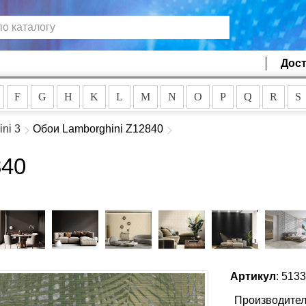
Дост
F
G
H
K
L
M
N
O
P
Q
R
S
ni 3
Обои Lamborghini Z12840
840
Артикул
: 513
Производител