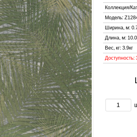
Коллекция/Ка
Модель: Z128
Ширина, м: 0.
Длина, м: 10.
Вес, кг: 3.9кг
Доступность: