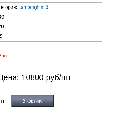
тегория:
Lamborghini 3
40
70
05
 3шт
Цена: 10800 руб/шт
В корзину