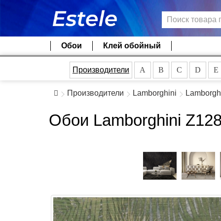
Обои
Клей обойный
Производители
A
B
C
D
E
Производители
Lamborghini
Lamborghi
Обои Lamborghini Z12