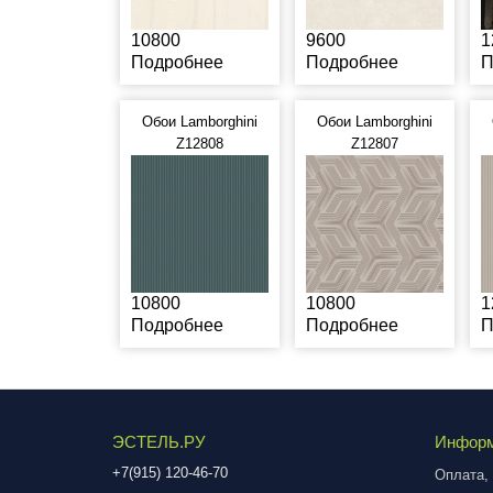
10800
9600
1
Подробнее
Подробнее
П
Обои Lamborghini
Обои Lamborghini
Z12808
Z12807
10800
10800
1
Подробнее
Подробнее
П
ЭСТЕЛЬ.РУ
Инфор
+7(915) 120-46-70
Оплата, 