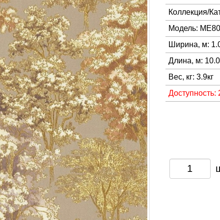
Коллекция/Ка
Модель: ME8
Ширина, м: 1.
Длина, м: 10.
Вес, кг: 3.9кг
Доступность: