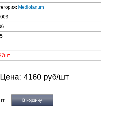
тегория:
Mediolanum
0003
06
05
 27шт
Цена: 4160 руб/шт
В корзину