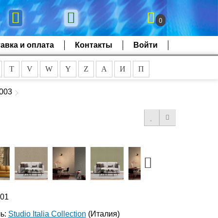
0
авка и оплата
Контакты
Войти
T
V
W
Y
Z
А
И
П
0003
001
ь:
Studio Italia Collection
(Италия)