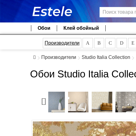
Обои
Клей обойный
Производители
A
B
C
D
E
Производители
Studio Italia Collection
Обои Studio Italia Col