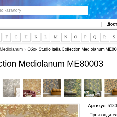
Дост
F
G
H
K
L
M
N
O
P
Q
R
S
Mediolanum
Обои Studio Italia Collection Mediolanum ME8
lection Mediolanum ME80003
Артикул
: 513
Производител