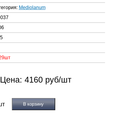
тегория:
Mediolanum
0037
06
05
 29шт
Цена: 4160 руб/шт
В корзину