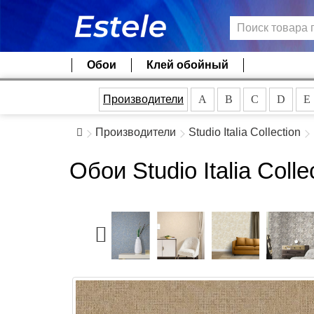
Обои
Клей обойный
Производители
A
B
C
D
E
Производители
Studio Italia Collection
Обои Studio Italia Col