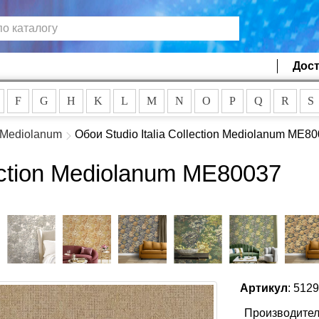
Дост
F
G
H
K
L
M
N
O
P
Q
R
S
Mediolanum
Обои Studio Italia Collection Mediolanum ME8
lection Mediolanum ME80037
Артикул
: 512
Производител