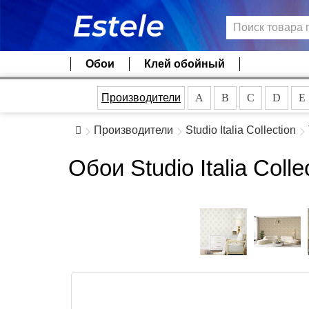
Обои
Клей обойный
Производители
A
B
C
D
E
Производители
Studio Italia Collection
Обои Studio Italia Coll