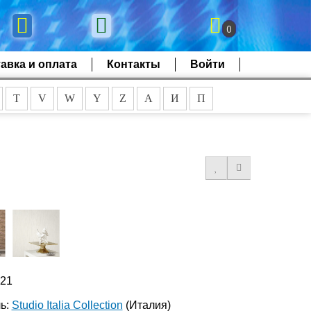
0
авка и оплата
Контакты
Войти
T
V
W
Y
Z
А
И
П
921
ь:
Studio Italia Collection
(Италия)