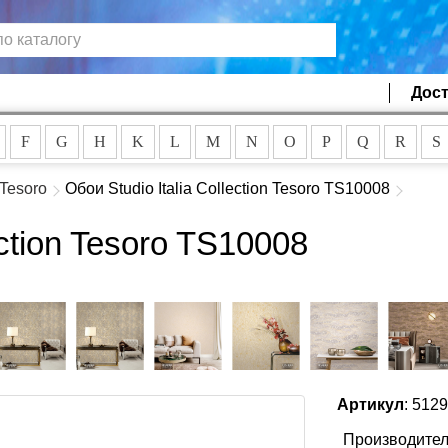
Дост
F
G
H
K
L
M
N
O
P
Q
R
S
Tesoro
Обои Studio Italia Collection Tesoro TS10008
ection Tesoro TS10008
Артикул
: 512
Производител