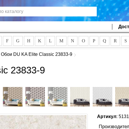
Дост
F
G
H
K
L
M
N
O
P
Q
R
S
Обои DU KA Elite Classic 23833-9
ic 23833-9
Артикул
: 513
Производител