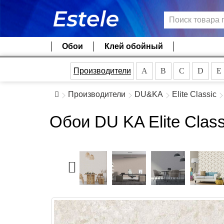
Обои
Клей обойный
Производители
A
B
C
D
E
Производители
DU&KA
Elite Classic
Обои DU KA Elite Class