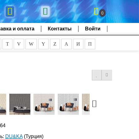
0
авка и оплата
Контакты
Войти
T
V
W
Y
Z
А
И
П
164
ь:
DU&KA
(Турция)