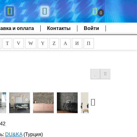
0
авка и оплата
Контакты
Войти
T
V
W
Y
Z
А
И
П
142
ь:
DU&KA
(Турция)