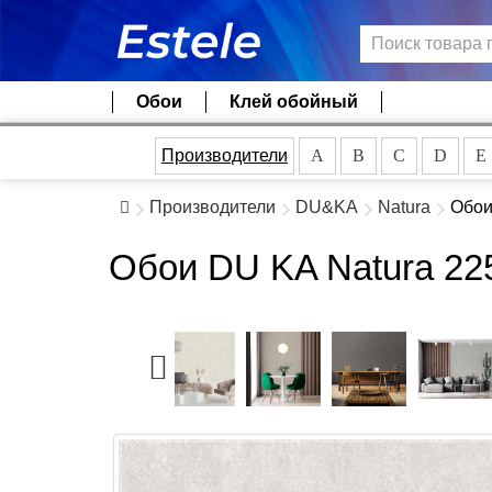
Обои
Клей обойный
Производители
A
B
C
D
E
Производители
DU&KA
Natura
Обои
Обои DU KA Natura 22