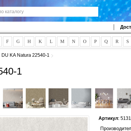
Дост
F
G
H
K
L
M
N
O
P
Q
R
S
 DU KA Natura 22540-1
540-1
Артикул
: 513
Производител