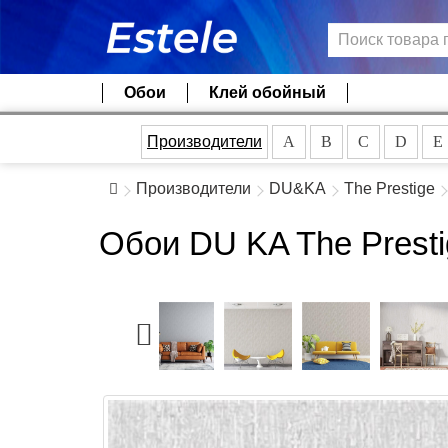
Обои
Клей обойный
Производители
A
B
C
D
E
Производители
DU&KA
The Prestige
Обои DU KA The Presti