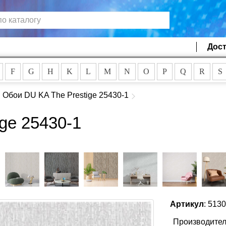
Дост
F
G
H
K
L
M
N
O
P
Q
R
S
Обои DU KA The Prestige 25430-1
ge 25430-1
Артикул
: 513
Производител