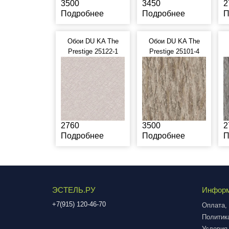
3500
3450
2
Подробнее
Подробнее
П
Обои DU KA The
Обои DU KA The
Prestige 25122-1
Prestige 25101-4
2760
3500
2
Подробнее
Подробнее
П
ЭСТЕЛЬ.РУ
Инфор
+7(915) 120-46-70
Оплата, 
Политик
Условия