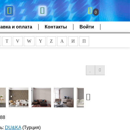
0
авка и оплата
Контакты
Войти
T
V
W
Y
Z
А
И
П
088
ь:
DU&KA
(Турция)