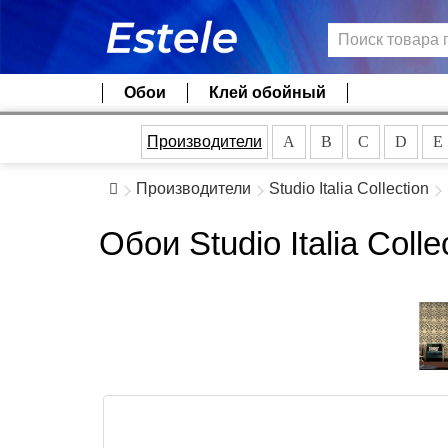
Обои
Клей обойный
Производители
A
B
C
D
E
Производители
Studio Italia Collection
Обои Studio Italia Coll