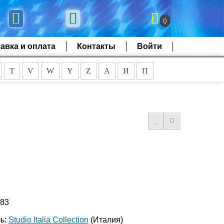
0
авка и оплата
Контакты
Войти
T
V
W
Y
Z
А
И
П
883
ь:
Studio Italia Collection
(Италия)