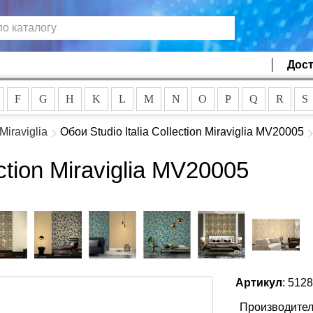
Дост
F
G
H
K
L
M
N
O
P
Q
R
S
Miraviglia
Обои Studio Italia Collection Miraviglia MV20005
ection Miraviglia MV20005
Артикул
: 512
Производител