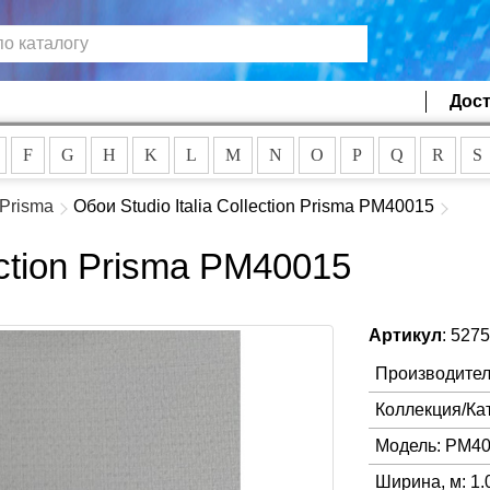
Дост
F
G
H
K
L
M
N
O
P
Q
R
S
Prisma
Обои Studio Italia Collection Prisma PM40015
lection Prisma PM40015
Артикул
: 527
Производител
Коллекция/Ка
Модель: PM4
Ширина, м: 1.