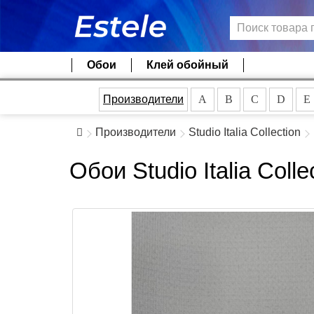
Обои
Клей обойный
Производители
A
B
C
D
E
Производители
Studio Italia Collection
Обои Studio Italia Col