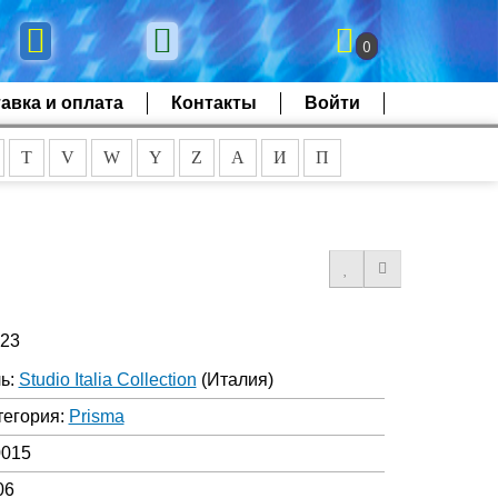
0
авка и оплата
Контакты
Войти
T
V
W
Y
Z
А
И
П
523
ь:
Studio Italia Collection
(Италия)
тегория:
Prisma
0015
06