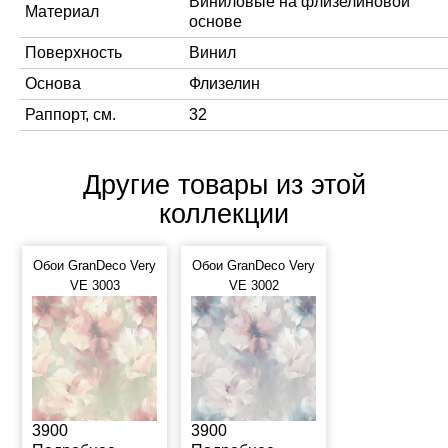
Виниловые на флизелиновой
Материал
основе
Поверхность
Винил
Основа
Флизелин
Раппорт, см.
32
Другие товары из этой
коллекции
Обои GranDeco Very
Обои GranDeco Very
VE 3003
VE 3002
3900
3900