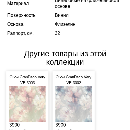
Виниловые на флизелиновой
Материал
основе
Поверхность
Винил
Основа
Флизелин
Раппорт, см.
32
Другие товары из этой
коллекции
Обои GranDeco Very
Обои GranDeco Very
VE 3003
VE 3002
3900
3900