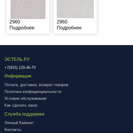
2960
2960
Подробнее
Подробнее
ЭСТЕЛЬ.РУ
+7(915) 120-46-70
Информация
Оплата, доставка, возврат товаров
Политика конфиденциальности
Условия обслуживания
Как сделать заказ
Служба поддержки
Личный Кабинет
Контакты