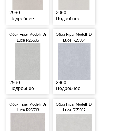
2960
2960
Подробнее
Подробнее
Обои Fipar Modelli Di
Обои Fipar Modelli Di
Luce R25505
Luce R25504
2960
2960
Подробнее
Подробнее
Обои Fipar Modelli Di
Обои Fipar Modelli Di
Luce R25503
Luce R25502