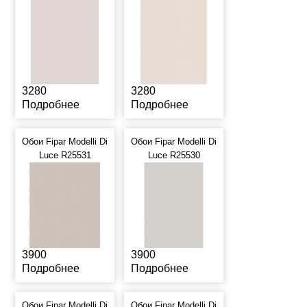
3280
3280
Подробнее
Подробнее
Обои Fipar Modelli Di
Обои Fipar Modelli Di
Luce R25531
Luce R25530
3900
3900
Подробнее
Подробнее
Обои Fipar Modelli Di
Обои Fipar Modelli Di