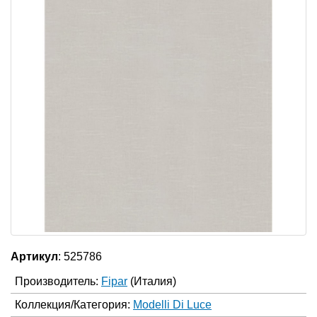
Артикул
: 525786
Производитель:
Fipar
(Италия)
Коллекция/Категория:
Modelli Di Luce