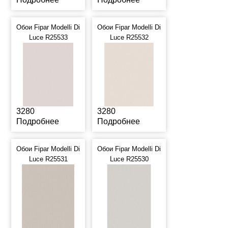
Обои Fipar Modelli Di
Обои Fipar Modelli Di
Luce R25533
Luce R25532
3280
3280
Подробнее
Подробнее
Обои Fipar Modelli Di
Обои Fipar Modelli Di
Luce R25531
Luce R25530