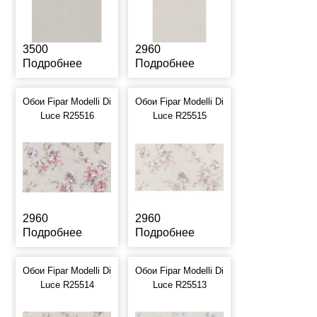
3500
2960
Подробнее
Подробнее
Обои Fipar Modelli Di
Обои Fipar Modelli Di
Luce R25516
Luce R25515
2960
2960
Подробнее
Подробнее
Обои Fipar Modelli Di
Обои Fipar Modelli Di
Luce R25514
Luce R25513