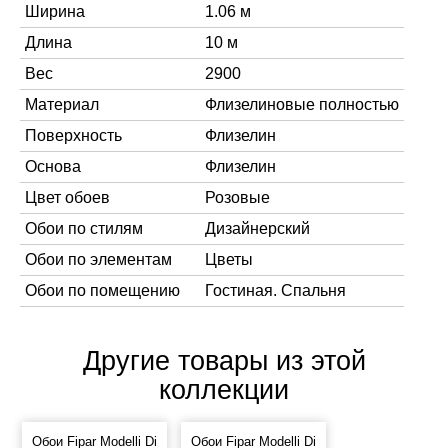
Ширина
1.06 м
Длина
10 м
Вес
2900
Материал
Флизелиновые полностью
Поверхность
Флизелин
Основа
Флизелин
Цвет обоев
Розовые
Обои по стилям
Дизайнерский
Обои по элементам
Цветы
Обои по помещению
Гостиная. Спальня
Другие товары из этой
коллекции
Обои Fipar Modelli Di
Обои Fipar Modelli Di