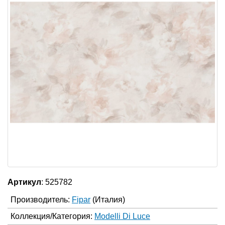
Артикул
: 525782
Производитель:
Fipar
(Италия)
Коллекция/Категория:
Modelli Di Luce