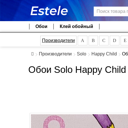
Обои
Клей обойный
Производители
A
B
C
D
E
Производители
Solo
Happy Child
Об
Обои Solo Happy Child