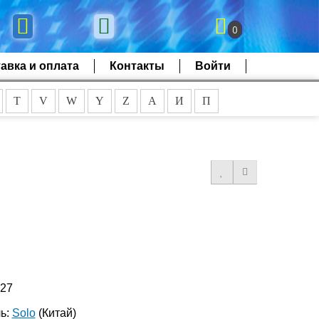
0
авка и оплата
Контакты
Войти
T
V
W
Y
Z
А
И
П
727
ь:
Solo
(Китай)