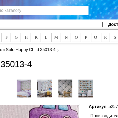
Дост
F
G
H
K
L
M
N
O
P
Q
R
S
ои Solo Happy Child 35013-4
 35013-4
Артикул
: 525
Производител