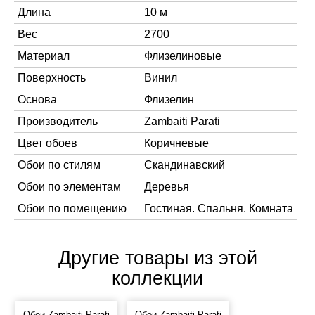
Длина
10 м
Вес
2700
Материал
Флизелиновые
Поверхность
Винил
Основа
Флизелин
Производитель
Zambaiti Parati
Цвет обоев
Коричневые
Обои по стилям
Скандинавский
Обои по элементам
Деревья
Обои по помещению
Гостиная. Спальня. Комната
Другие товары из этой
коллекции
Обои Zambaiti Parati
Обои Zambaiti Parati