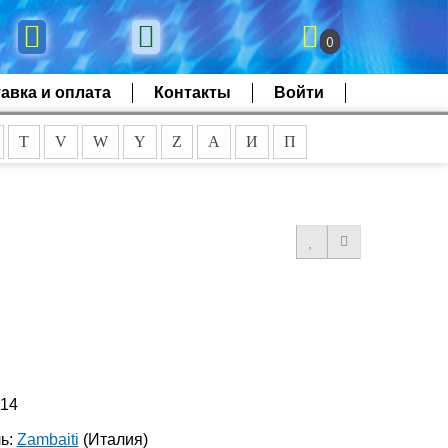
0
авка и оплата
Контакты
Войти
T
V
W
Y
Z
А
И
П
514
ь:
Zambaiti
(Италия)