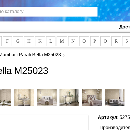
Дост
F
G
H
K
L
M
N
O
P
Q
R
S
Zambaiti Parati Bella M25023
ella M25023
Артикул
: 527
Производител