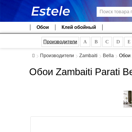
Обои
Клей обойный
Производители
A
B
C
D
E
Производители
Zambaiti
Bella
Обои 
Обои Zambaiti Parati B