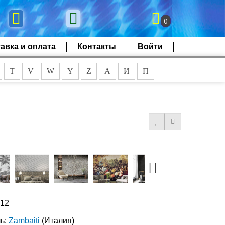
0
авка и оплата
Контакты
Войти
T
V
W
Y
Z
А
И
П
512
ь:
Zambaiti
(Италия)