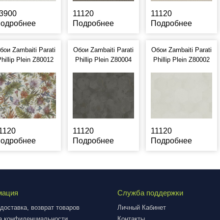
3900
11120
11120
одробнее
Подробнее
Подробнее
бои Zambaiti Parati
Обои Zambaiti Parati
Обои Zambaiti Parati
hillip Plein Z80012
Phillip Plein Z80004
Phillip Plein Z80002
1120
11120
11120
одробнее
Подробнее
Подробнее
мация
Служба поддержки
доставка, возврат товаров
Личный Кабинет
а конфиденциальности
Контакты