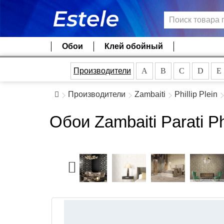
Обои
Клей обойный
Производители
A
B
C
D
E
Производители
Zambaiti
Phillip Plein
Обои Zambaiti Parati Ph