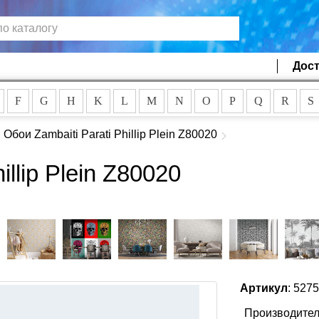
Дост
F
G
H
K
L
M
N
O
P
Q
R
S
Обои Zambaiti Parati Phillip Plein Z80020
illip Plein Z80020
Артикул
: 527
Производител