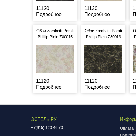
11120
11120
1
Подробнее
Подробнее
П
Обои Zambaiti Parati
Обои Zambaiti Parati
О
Phillip Plein Z80015
Phillip Plein Z80013
P
11120
11120
1
Подробнее
Подробнее
П
ЭСТЕЛЬ.РУ
Инфор
+7(915) 120-46-70
Оплата, 
Политик