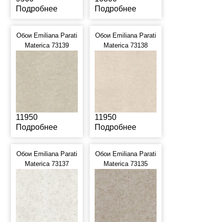
Подробнее
Подробнее
Обои Emiliana Parati
Обои Emiliana Parati
Materica 73139
Materica 73138
11950
11950
Подробнее
Подробнее
Обои Emiliana Parati
Обои Emiliana Parati
Materica 73137
Materica 73135