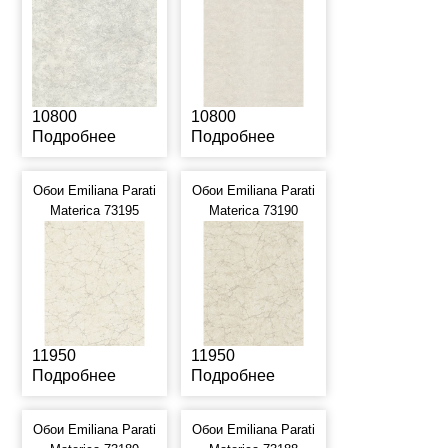
10800
10800
Подробнее
Подробнее
Обои Emiliana Parati
Обои Emiliana Parati
Materica 73195
Materica 73190
11950
11950
Подробнее
Подробнее
Обои Emiliana Parati
Обои Emiliana Parati