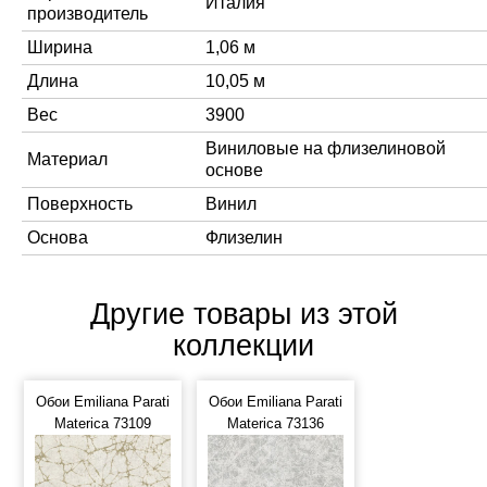
Италия
производитель
Ширина
1,06 м
Длина
10,05 м
Вес
3900
Виниловые на флизелиновой
Материал
основе
Поверхность
Винил
Основа
Флизелин
Другие товары из этой
коллекции
Обои Emiliana Parati
Обои Emiliana Parati
Materica 73109
Materica 73136