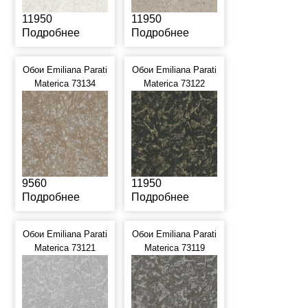
11950
11950
Подробнее
Подробнее
Обои Emiliana Parati
Обои Emiliana Parati
Materica 73134
Materica 73122
9560
11950
Подробнее
Подробнее
Обои Emiliana Parati
Обои Emiliana Parati
Materica 73121
Materica 73119