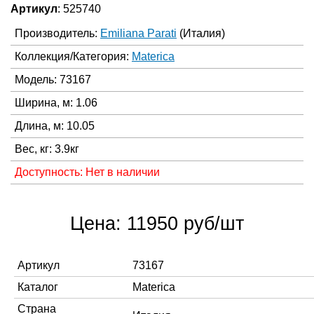
Артикул
: 525740
Производитель:
Emiliana Parati
(Италия)
Коллекция/Категория:
Materica
Модель: 73167
Ширина, м: 1.06
Длина, м: 10.05
Вес, кг: 3.9кг
Доступность: Нет в наличии
Цена: 11950 руб/шт
Артикул
73167
Каталог
Materica
Страна