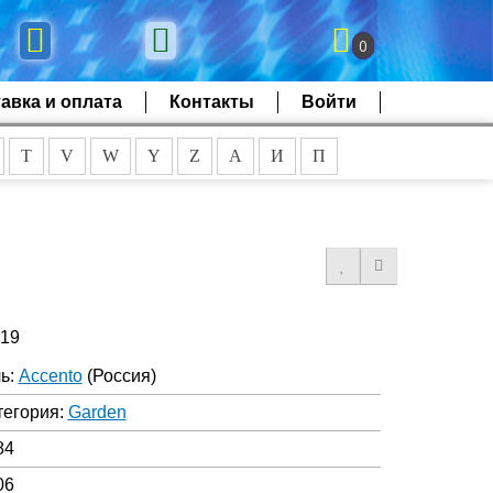
0
авка и оплата
Контакты
Войти
T
V
W
Y
Z
А
И
П
619
ь:
Accento
(Россия)
тегория:
Garden
84
06