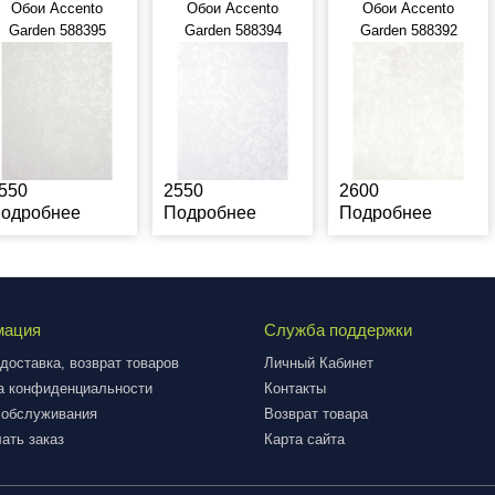
Обои Accento
Обои Accento
Обои Accento
Garden 588395
Garden 588394
Garden 588392
550
2550
2600
одробнее
Подробнее
Подробнее
мация
Служба поддержки
доставка, возврат товаров
Личный Кабинет
а конфиденциальности
Контакты
 обслуживания
Возврат товара
ать заказ
Карта сайта