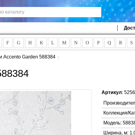
Дост
F
G
H
K
L
M
N
O
P
Q
R
S
и Accento Garden 588384
588384
Артикул
: 525
Производител
Коллекция/Ка
Модель: 5883
Ширина, м: 1.