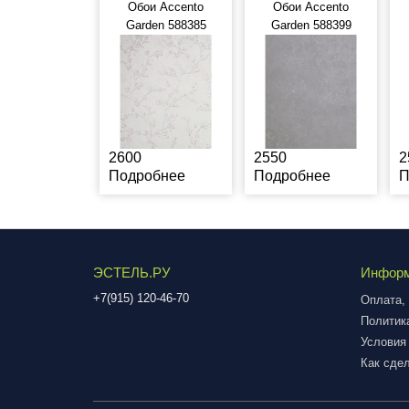
Обои Accento
Обои Accento
Garden 588385
Garden 588399
2600
2550
2
Подробнее
Подробнее
П
ЭСТЕЛЬ.РУ
Инфор
+7(915) 120-46-70
Оплата, 
Политик
Условия
Как сдел