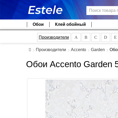
Обои
Клей обойный
Производители
A
B
C
D
E
Производители
Accento
Garden
Обо
Обои Accento Garden 