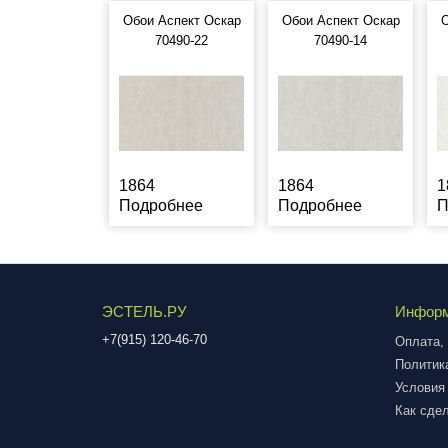
Обои Аспект Оскар
Обои Аспект Оскар
О
70490-22
70490-14
1864
1864
1
Подробнее
Подробнее
П
ЭСТЕЛЬ.РУ
Инфор
+7(915) 120-46-70
Оплата, 
Политик
Условия
Как сдел