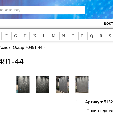
Дост
F
G
H
K
L
M
N
O
P
Q
R
S
Аспект Оскар 70491-44
491-44
Артикул
: 513
Производител