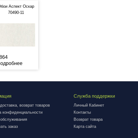
бои Аспект Оскар
70490-11
864
одробнее
мация
Служба поддержки
доставка, возврат товаров
Личный Кабинет
а конфиденциальности
Контакты
 обслуживания
Возврат товара
ать заказ
Карта сайта