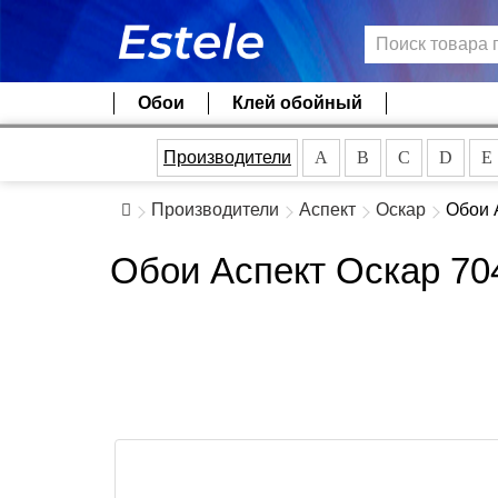
Обои
Клей обойный
Производители
A
B
C
D
E
Производители
Аспект
Оскар
Обои 
Обои Аспект Оскар 70