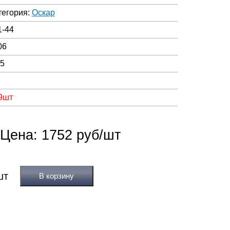
тегория:
Оскар
1-44
06
05
 9шт
Цена: 1752 руб/шт
В корзину