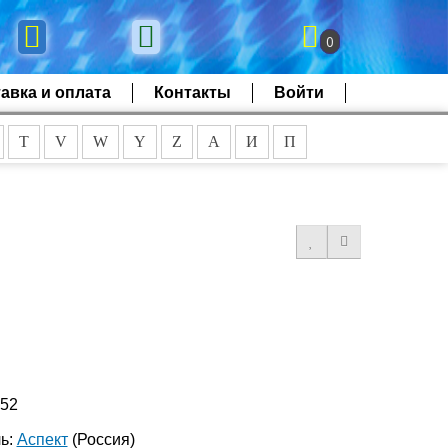
0
авка и оплата
Контакты
Войти
T
V
W
Y
Z
А
И
П
252
ь:
Аспект
(Россия)