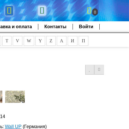
0
авка и оплата
Контакты
Войти
T
V
W
Y
Z
А
И
П
214
ь:
Wall UP
(Германия)