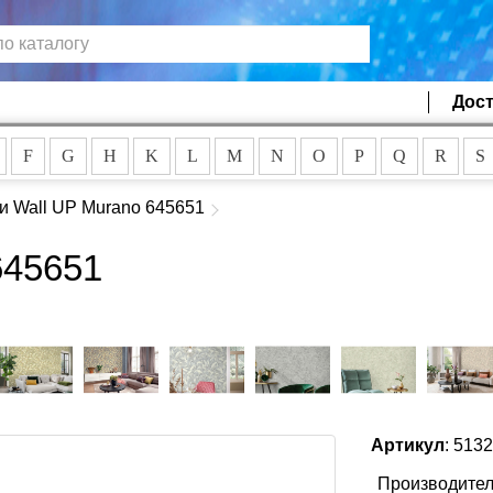
Дост
F
G
H
K
L
M
N
O
P
Q
R
S
и Wall UP Murano 645651
645651
Артикул
: 513
Производител