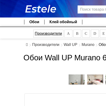
Обои
Клей обойный
Производители
A
B
C
D
E
Производители
Wall UP
Murano
Обо
Обои Wall UP Murano 