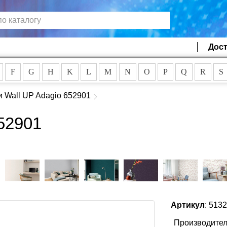
Дост
F
G
H
K
L
M
N
O
P
Q
R
S
 Wall UP Adagio 652901
52901
Артикул
: 513
Производител