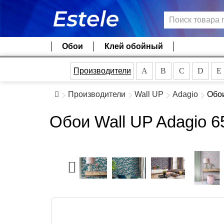
Обои
Клей обойный
Производители
A
B
C
D
E
Производители
Wall UP
Adagio
Обои
Обои Wall UP Adagio 6