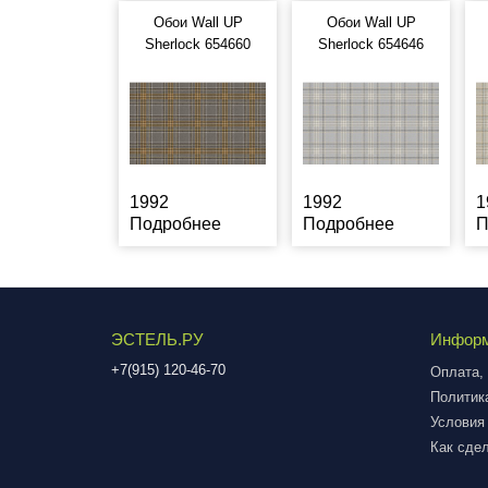
Обои Wall UP
Обои Wall UP
Sherlock 654660
Sherlock 654646
1992
1992
1
Подробнее
Подробнее
П
ЭСТЕЛЬ.РУ
Инфор
+7(915) 120-46-70
Оплата, 
Политик
Условия
Как сдел