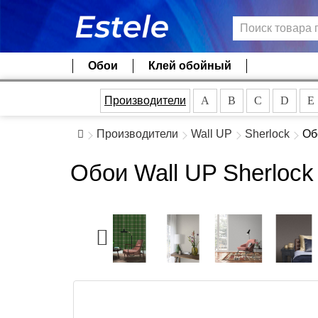
Обои
Клей обойный
Производители
A
B
C
D
E
Производители
Wall UP
Sherlock
Об
Обои Wall UP Sherlock