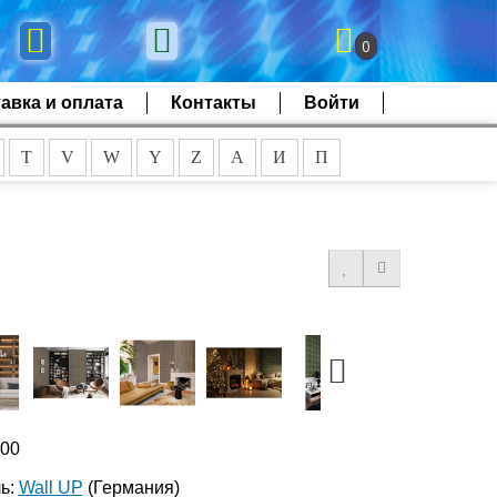
0
авка и оплата
Контакты
Войти
T
V
W
Y
Z
А
И
П
200
ь:
Wall UP
(Германия)