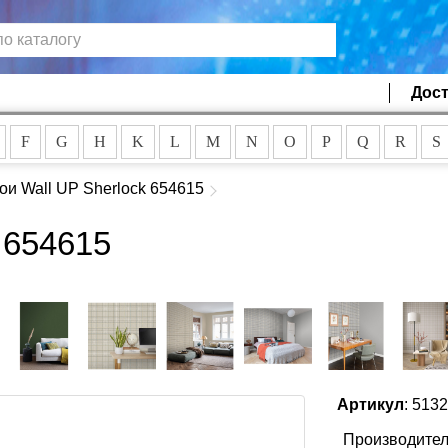
Дост
F
G
H
K
L
M
N
O
P
Q
R
S
ои Wall UP Sherlock 654615
 654615
Артикул
: 513
Производител