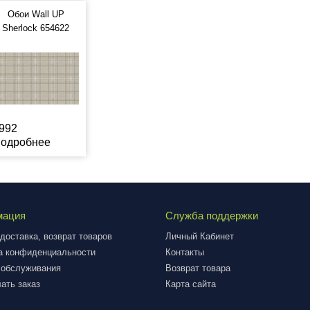
Обои Wall UP
Sherlock 654622
992
одробнее
мация
Служба поддержки
доставка, возврат товаров
Личный Кабинет
а конфиденциальности
Контакты
 обслуживания
Возврат товара
ать заказ
Карта сайта