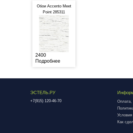
Обои Accento Meet
Point 285311
2400
Подробнее
ЭСТЕЛЬ.РУ
Инфор
+7(915) 120-46-70
Оплата, 
Политик
Условия
Как сдел