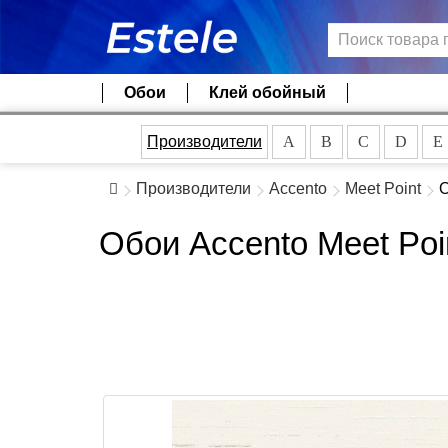
Обои
Клей обойный
Производители
A
B
C
D
E
Производители
Accento
Meet Point
О
Обои Accento Meet Poi