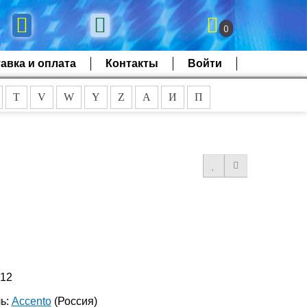
0
авка и оплата
Контакты
Войти
T
V
W
Y
Z
А
И
П
712
ь:
Accento
(Россия)