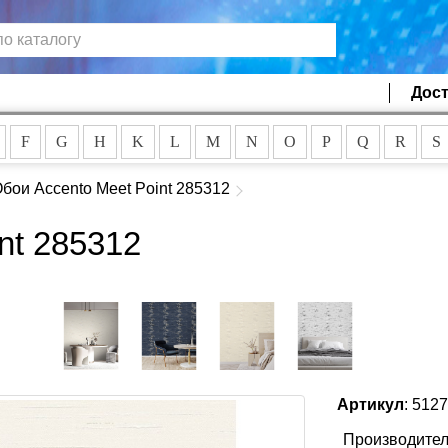
Дост
F
G
H
K
L
M
N
O
P
Q
R
S
бои Accento Meet Point 285312
nt 285312
Артикул
: 512
Производител